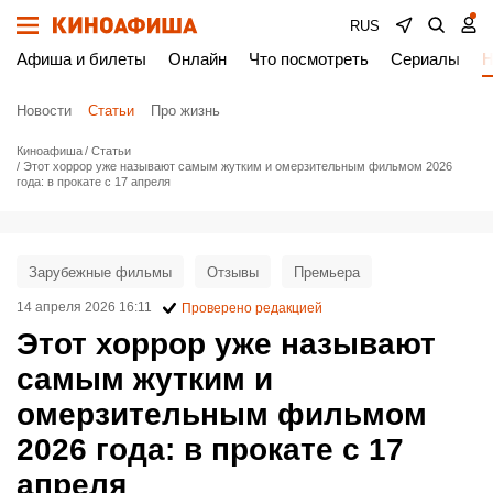
RUS
Афиша и билеты
Онлайн
Что посмотреть
Сериалы
Н
Новости
Статьи
Про жизнь
Киноафиша
Статьи
Этот хоррор уже называют самым жутким и омерзительным фильмом 2026
года: в прокате с 17 апреля
Зарубежные фильмы
Отзывы
Премьера
14 апреля 2026 16:11
Проверено редакцией
Этот хоррор уже называют
самым жутким и
омерзительным фильмом
2026 года: в прокате с 17
апреля