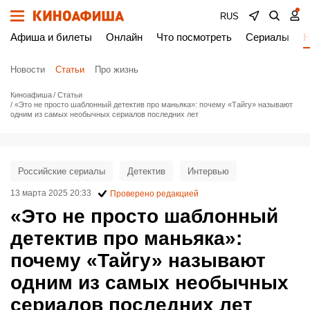
RUS
Афиша и билеты
Онлайн
Что посмотреть
Сериалы
Н
Новости
Статьи
Про жизнь
Киноафиша
Статьи
«Это не просто шаблонный детектив про маньяка»: почему «Тайгу» называют
одним из самых необычных сериалов последних лет
Российские сериалы
Детектив
Интервью
13 марта 2025 20:33
Проверено редакцией
«Это не просто шаблонный
детектив про маньяка»:
почему «Тайгу» называют
одним из самых необычных
сериалов последних лет