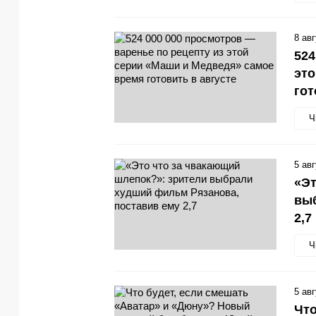
8 ав
524
это
гот
Ч
5 ав
«Эт
выб
2,7
Ч
5 ав
Что