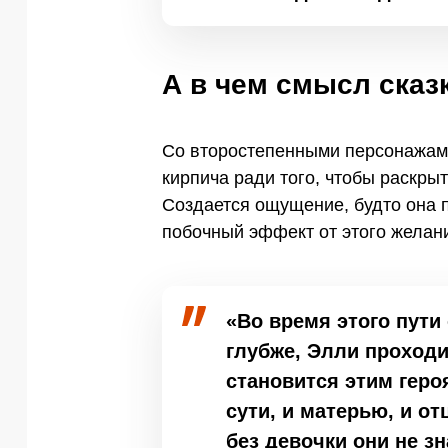
А в чем смысл сказ
Со второстепенными персонажами 
кирпича ради того, чтобы раскры
Создается ощущение, будто она п
побочный эффект от этого желани
«Во время этого пути
глубже, Элли проход
становится этим геро
сути, и матерью, и от
без девочки они не зн