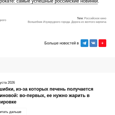
прокате: самые успешные российские новинки
.
Теги:
Российское кино
дного
Волшебник Изумрудного города. Дорога из желтого кирпича
Больше новостей в
густа 2026
шибки, из-за которых печень получается
иновой: во-первых, ее нужно жарить в
нировке
итать дальше