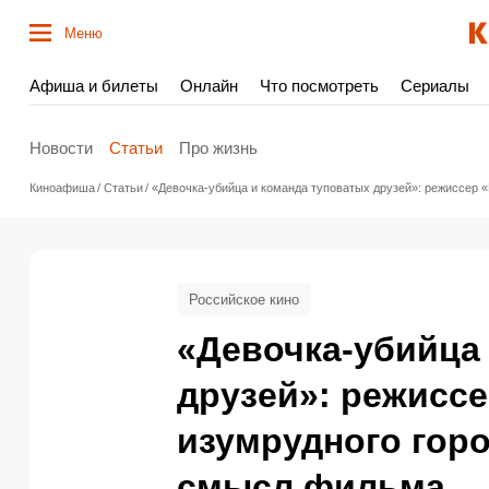
Меню
Афиша и билеты
Онлайн
Что посмотреть
Сериалы
Новости
Статьи
Про жизнь
Киноафиша
Статьи
«Девочка-убийца и команда туповатых друзей»: режиссер 
Российское кино
«Девочка-убийца
друзей»: режисс
изумрудного горо
смысл фильма