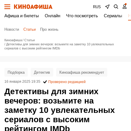
RUS
Афиша и билеты
Онлайн
Что посмотреть
Сериалы
Н
Новости
Статьи
Про жизнь
Киноафиша
Статьи
Детективы для зимних вечеров: возьмите на заметку 10 увлекательных
сериалов с высоким рейтингом IMDb
Подборка
Детектив
Киноафиша рекомендует
16 января 2025 19:35
Проверено редакцией
Детективы для зимних
вечеров: возьмите на
заметку 10 увлекательных
сериалов с высоким
рейтингом IMDb