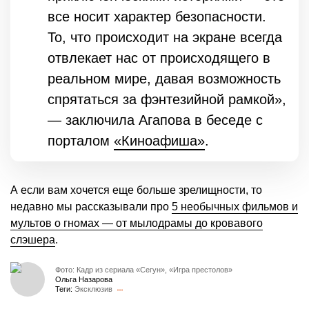
все носит характер безопасности.
То, что происходит на экране всегда
отвлекает нас от происходящего в
реальном мире, давая возможность
спрятаться за фэнтезийной рамкой»,
— заключила Агапова в беседе с
порталом
«Киноафиша»
.
А если вам хочется еще больше зрелищности, то
недавно мы рассказывали про
5 необычных фильмов и
мультов о гномах — от мылодрамы до кровавого
слэшера
.
Фото: Кадр из сериала «Сегун», «Игра престолов»
Ольга Назарова
Теги:
Эксклюзив