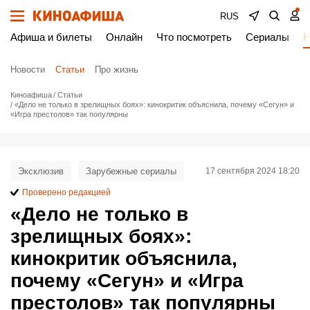
RUS
Афиша и билеты
Онлайн
Что посмотреть
Сериалы
Н
Новости
Статьи
Про жизнь
Киноафиша
Статьи
«Дело не только в зрелищных боях»: кинокритик объяснила, почему «Сегун» и
«Игра престолов» так популярны
Эксклюзив
Зарубежные сериалы
17 сентября 2024 18:20
Проверено редакцией
«Дело не только в
зрелищных боях»:
кинокритик объяснила,
почему «Сегун» и «Игра
престолов» так популярны