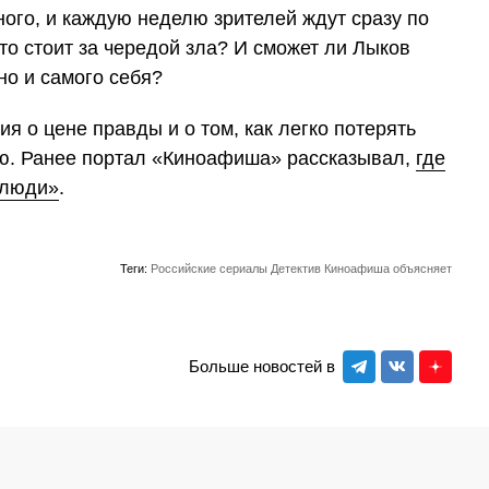
ного, и каждую неделю зрителей ждут сразу по
Кто стоит за чередой зла? И сможет ли Лыков
но и самого себя?
ия о цене правды и о том, как легко потерять
ью. Ранее портал «Киноафиша» рассказывал,
где
 люди»
.
Теги:
Российские сериалы
Детектив
Киноафиша объясняет
Больше новостей в