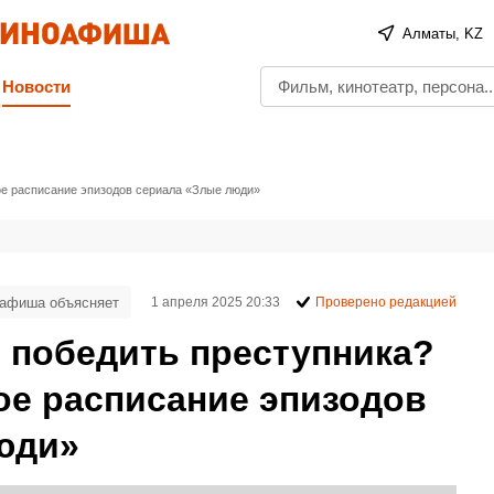
Алматы, KZ
Новости
ое расписание эпизодов сериала «Злые люди»
афиша объясняет
1 апреля 2025 20:33
Проверено редакцией
 победить преступника?
ое расписание эпизодов
юди»