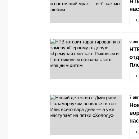
НТВ
нас
Ч
6 ав
НТВ
отд
Пл
Ч
7 ав
Но
вор
нас
Ч