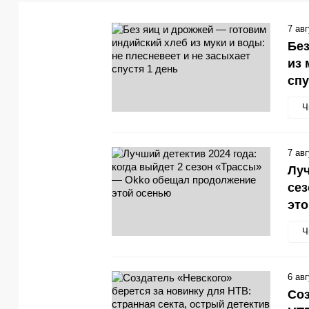
7 ав
Без
из 
спу
Ч
7 ав
Луч
се
эт
Ч
6 ав
Соз