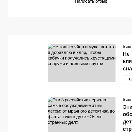
Написать отзыв
6 ав
Не 
кля
сн
Ч
6 ав
Эти
обс
дет
стр