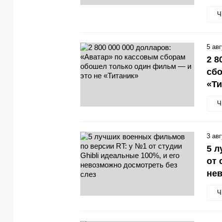
Ч
5 ав
2 8
сбо
«Ти
Ч
3 ав
5 л
от 
нев
Ч