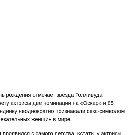
ень рождения отмечает звезда Голливуда
чету актрисы две номинации на «Оскар» и 85
ндинку неоднократно признавали секс-символом
лекательных женщин в мире.
 проявился с самого детства. Кстати, у актрисы