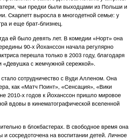
матери, чьи предки были выходцами из Польши и
ии. Скарлетт выросла в многодетной семье: у
тра и еще брат-близнец.
гда ей было девять лет. В комедии «Норт» она
середины 90-х Йоханссон начала регулярно
актриса перешла только в 2003 году, благодаря
 «Девушка с жемчужной сережкой».
 стало сотрудничество с Вуди Алленом. Она
ера, как «Матч Поинт», «Сенсация», «Вики
не 2010-х годов к Йоханссон пришло мировое
ной вдовы в кинематографической вселенной
ительно в блокбастерах. В свободное время она
 и сосредоточена на воспитании детей. Личное