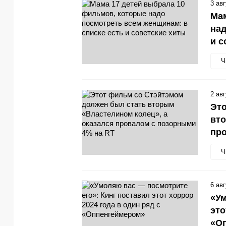
3 ав
Мам
над
и с
Ч
2 ав
Это
вто
про
Ч
6 ав
«Ум
это
«О