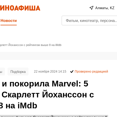
Алматы, KZ
Новости
рлетт Йоханссон с рейтингом выше 8 на iMdb
мы
Подборка
22 ноября 2024 14:15
Проверено редакцией
и покорила Marvel: 5
Скарлетт Йоханссон с
 на iMdb