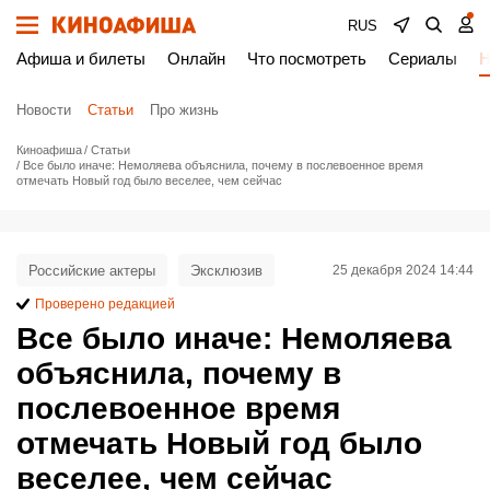
RUS
Афиша и билеты
Онлайн
Что посмотреть
Сериалы
Н
Новости
Статьи
Про жизнь
Киноафиша
Статьи
Все было иначе: Немоляева объяснила, почему в послевоенное время
отмечать Новый год было веселее, чем сейчас
Российские актеры
Эксклюзив
25 декабря 2024 14:44
Проверено редакцией
Все было иначе: Немоляева
объяснила, почему в
послевоенное время
отмечать Новый год было
веселее, чем сейчас