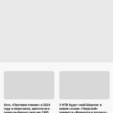
Хоть «Противостояние» в 2024
У НТВ будет свой Шерлок: в
году и пересняли, зрители все
новом сезоне «Тверской»
равно выбирают версию 1985
появится «Мориарти в погонах»