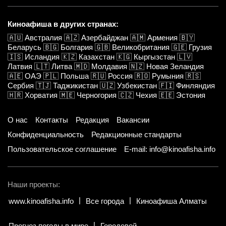
Киноафиша в других странах:
🇦🇺
Австралия
🇦🇿
Азербайджан
🇦🇲
Армения
🇧🇾
Беларусь
🇧🇬
Болгария
🇬🇧
Великобритания
🇬🇪
Грузия
🇮🇸
Исландия
🇰🇿
Казахстан
🇰🇬
Кыргызстан
🇱🇻
Латвия
🇱🇹
Литва
🇲🇩
Молдавия
🇳🇿
Новая Зеландия
🇦🇪
ОАЭ
🇵🇱
Польша
🇷🇺
Россия
🇷🇴
Румыния
🇷🇸
Сербия
🇹🇯
Таджикистан
🇺🇿
Узбекистан
🇫🇮
Финляндия
🇭🇷
Хорватия
🇲🇪
Черногория
🇨🇿
Чехия
🇪🇪
Эстония
О нас
Контакты
Редакция
Вакансии
Конфиденциальность
Редакционные стандарты
Пользовательское соглашение
E-mail: info@kinoafisha.info
Наши проекты:
www.kinoafisha.info
Все города
Киноафиша Алматы
Прогноз погоды в мире
Городовой