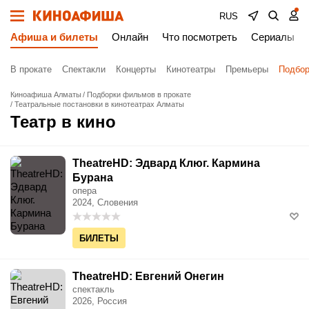
RUS
Афиша и билеты
Онлайн
Что посмотреть
Сериалы
В прокате
Спектакли
Концерты
Кинотеатры
Премьеры
Подбор
Киноафиша Алматы
Подборки фильмов в прокате
Театральные постановки в кинотеатрах Алматы
Театр в кино
TheatreHD: Эдвард Клюг. Кармина
Бурана
опера
2024, Словения
БИЛЕТЫ
TheatreHD: Евгений Онегин
спектакль
2026, Россия