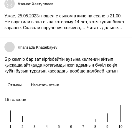
Азамат Хаятуллаев
Ужас, 25.05.2023г пошел с сыном в кино на сеанс в 21.00.
Не впустили в зал сына которому 14 лет, хотя купил билет
заранее. Сказали поручения хозяина,…
Читать дальше…
Khanzada Khatarbayev
Бір кемпір бар зат кіргізбейтін аузына келгенин айтып
қысқаша айтқанда қотағымды жеп адамның бүкіл көңіл
күйін бұзып тұратын,кассадағы вообще далбаеб қатын
Отзывы
Написать отзыв
16
голосов
1
2
3
4
5
6
7
8
9
10