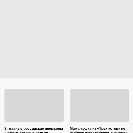
3 главные российские премьеры
Мама-кошка из «Трех котов» не
августа, которые нельзя
выбрасывает кабачки, а готовит