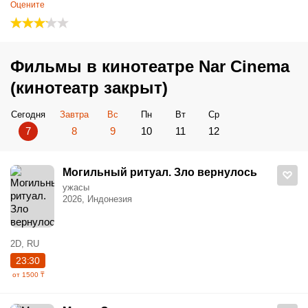
Оцените
Фильмы в кинотеатре Nar Cinema
(кинотеатр закрыт)
Сегодня
Завтра
Вс
Пн
Вт
Ср
7
8
9
10
11
12
Могильный ритуал. Зло вернулось
ужасы
2026, Индонезия
2D, RU
23:30
от 1500 ₸