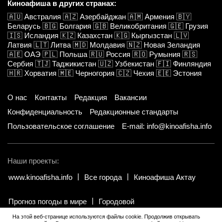
Киноафиша в других странах:
🇦🇺
Австралия
🇦🇿
Азербайджан
🇦🇲
Армения
🇧🇾
Беларусь
🇧🇬
Болгария
🇬🇧
Великобритания
🇬🇪
Грузия
🇮🇸
Исландия
🇰🇿
Казахстан
🇰🇬
Кыргызстан
🇱🇻
Латвия
🇱🇹
Литва
🇲🇩
Молдавия
🇳🇿
Новая Зеландия
🇦🇪
ОАЭ
🇵🇱
Польша
🇷🇺
Россия
🇷🇴
Румыния
🇷🇸
Сербия
🇹🇯
Таджикистан
🇺🇿
Узбекистан
🇫🇮
Финляндия
🇭🇷
Хорватия
🇲🇪
Черногория
🇨🇿
Чехия
🇪🇪
Эстония
О нас
Контакты
Редакция
Вакансии
Конфиденциальность
Редакционные стандарты
Пользовательское соглашение
E-mail: info@kinoafisha.info
Наши проекты:
www.kinoafisha.info
Все города
Киноафиша Актау
Прогноз погоды в мире
Городовой
На этой веб-странице используются файлы cookie. Продолжив открывать