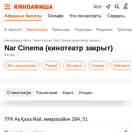
RUS
Афиша и билеты
Онлайн
Что посмотреть
Сериалы
В прокате
Кинотеатры
Премьеры
Подборки
Рецензии
Трейле
Киноафиша Актау
Кинотеатры
Nar Cinema (кинотеатр закрыт)
Nar Cinema (кинотеатр закрыт)
Актау
Все кинотеатры
Рядом
На карте
Скидки
Рейтинги
О кинотеатре
Расписание
Карта
Отзывы
ТРК Ақ Қала Mall, микрорайон 29А, 51