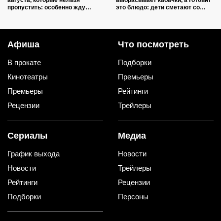
пропустить: особенно жду
это блюдо: дети сметают со
сериал от сценариста «Трассы»
стола моментально
и «Лихих»
Афиша
Что посмотреть
В прокате
Подборки
Кинотеатры
Премьеры
Премьеры
Рейтинги
Рецензии
Трейлеры
Сериалы
Медиа
График выхода
Новости
Новости
Трейлеры
Рейтинги
Рецензии
Подборки
Персоны