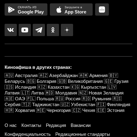
Google Play
App Store
Киноафиша в других странах:
🇦🇺
Австралия
🇦🇿
Азербайджан
🇦🇲
Армения
🇧🇾
Беларусь
🇧🇬
Болгария
🇬🇧
Великобритания
🇬🇪
Грузия
🇮🇸
Исландия
🇰🇿
Казахстан
🇰🇬
Кыргызстан
🇱🇻
Латвия
🇱🇹
Литва
🇲🇩
Молдавия
🇳🇿
Новая Зеландия
🇦🇪
ОАЭ
🇵🇱
Польша
🇷🇺
Россия
🇷🇴
Румыния
🇷🇸
Сербия
🇹🇯
Таджикистан
🇺🇿
Узбекистан
🇫🇮
Финляндия
🇭🇷
Хорватия
🇲🇪
Черногория
🇨🇿
Чехия
🇪🇪
Эстония
О нас
Контакты
Редакция
Вакансии
Конфиденциальность
Редакционные стандарты