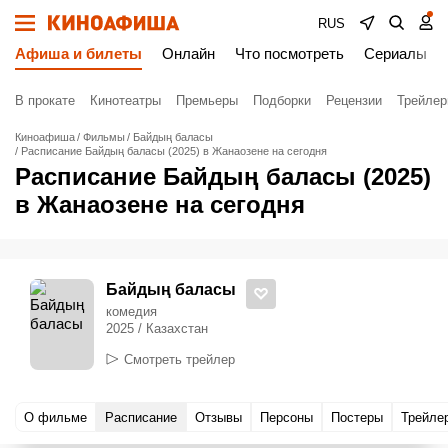
RUS
Афиша и билеты
Онлайн
Что посмотреть
Сериалы
В прокате
Кинотеатры
Премьеры
Подборки
Рецензии
Трейле
Киноафиша
Фильмы
Байдың баласы
Расписание Байдың баласы (2025) в Жанаозене на сегодня
Расписание Байдың баласы (2025)
в Жанаозене на сегодня
Байдың баласы
комедия
2025 / Казахстан
Смотреть трейлер
О фильме
Расписание
Отзывы
Персоны
Постеры
Трейле