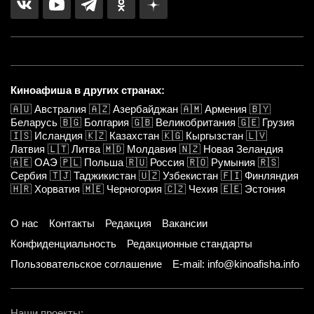
Киноафиша в других странах:
🇦🇺
Австралия
🇦🇿
Азербайджан
🇦🇲
Армения
🇧🇾
Беларусь
🇧🇬
Болгария
🇬🇧
Великобритания
🇬🇪
Грузия
🇮🇸
Исландия
🇰🇿
Казахстан
🇰🇬
Кыргызстан
🇱🇻
Латвия
🇱🇹
Литва
🇲🇩
Молдавия
🇳🇿
Новая Зеландия
🇦🇪
ОАЭ
🇵🇱
Польша
🇷🇺
Россия
🇷🇴
Румыния
🇷🇸
Сербия
🇹🇯
Таджикистан
🇺🇿
Узбекистан
🇫🇮
Финляндия
🇭🇷
Хорватия
🇲🇪
Черногория
🇨🇿
Чехия
🇪🇪
Эстония
О нас
Контакты
Редакция
Вакансии
Конфиденциальность
Редакционные стандарты
Пользовательское соглашение
E-mail: info@kinoafisha.info
Наши проекты: