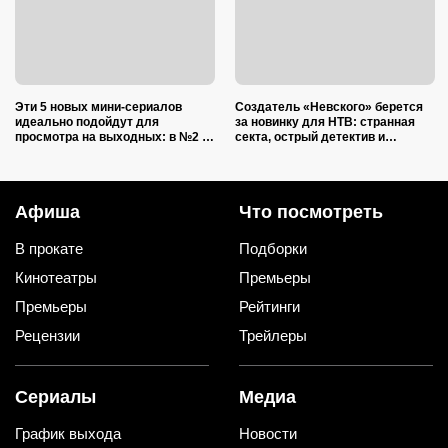
Эти 5 новых мини-сериалов
Создатель «Невского» берется
идеально подойдут для
за новинку для НТВ: странная
просмотра на выходных: в №2 —
секта, острый детектив и
звезда нашумевшего
настоящий мрак — всё, как мы
«Оленёнка»
любим
Афиша
Что посмотреть
В прокате
Подборки
Кинотеатры
Премьеры
Премьеры
Рейтинги
Рецензии
Трейлеры
Сериалы
Медиа
График выхода
Новости