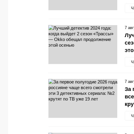
Ч
7 ав
Луч
се
эт
Ч
7 ав
За 
все
кру
Ч