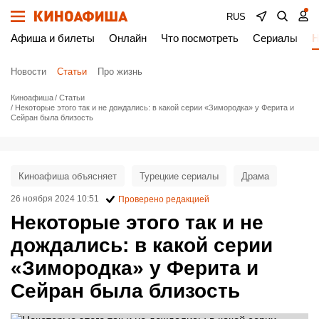
RUS
Афиша и билеты
Онлайн
Что посмотреть
Сериалы
Н
Новости
Статьи
Про жизнь
Киноафиша
Статьи
Некоторые этого так и не дождались: в какой серии «Зимородка» у Ферита и
Сейран была близость
Киноафиша объясняет
Турецкие сериалы
Драма
26 ноября 2024 10:51
Проверено редакцией
Некоторые этого так и не
дождались: в какой серии
«Зимородка» у Ферита и
Сейран была близость