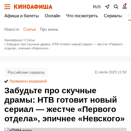
RUS
Афиша и билеты
Онлайн
Что посмотреть
Сериалы
Н
Новости
Статьи
Про жизнь
Киноафиша
Статьи
Забудьте про скучные драмы: НТВ готовит новый сериал — жестче «Первого
отдела», эпичнее «Невского»
Российские сериалы
11 июля 2025 11:50
Проверено редакцией
Забудьте про скучные
драмы: НТВ готовит новый
сериал — жестче «Первого
отдела», эпичнее «Невского»