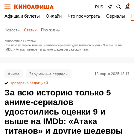
RUS
Афиша и билеты
Онлайн
Что посмотреть
Сериалы
Н
Новости
Статьи
Про жизнь
Киноафиша
Статьи
За всю историю только 5 аниме-сериалов удостоились оценки 9 и выше на
IMDb: «Атака титанов» и другие шедевры уже ждут вас
Аниме
Зарубежные сериалы
13 марта 2025 13:17
Проверено редакцией
За всю историю только 5
аниме-сериалов
удостоились оценки 9 и
выше на IMDb: «Атака
титанов» и другие шедевры