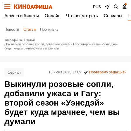
RUS
Афиша и билеты
Онлайн
Что посмотреть
Сериалы
Н
Новости
Статьи
Про жизнь
Киноафиша
Статьи
Выкинули розовые сопли, добавили ужаса и Гагу: второй сезон «Уэнсдэй»
будет куда мрачнее, чем вы думали
Сериал
16 июня 2025 17:09
Проверено редакцией
Выкинули розовые сопли,
добавили ужаса и Гагу:
второй сезон «Уэнсдэй»
будет куда мрачнее, чем вы
думали