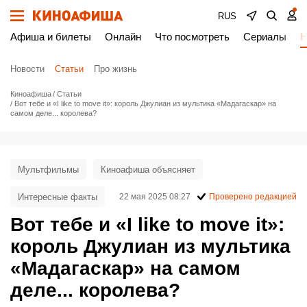
RUS
Афиша и билеты
Онлайн
Что посмотреть
Сериалы
Н
Новости
Статьи
Про жизнь
Киноафиша
Статьи
Вот тебе и «I like to move it»: король Джулиан из мультика «Мадагаскар» на
самом деле... королева?
Мультфильмы
Киноафиша объясняет
Интересные факты
22 мая 2025 08:27
Проверено редакцией
Вот тебе и «I like to move it»:
король Джулиан из мультика
«Мадагаскар» на самом
деле... королева?