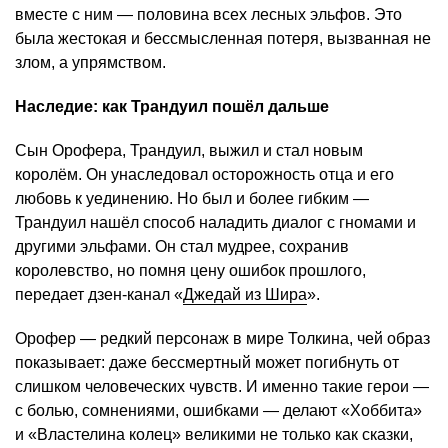
вместе с ним — половина всех лесных эльфов. Это
была жестокая и бессмысленная потеря, вызванная не
злом, а упрямством.
Наследие: как Трандуил пошёл дальше
Сын Орофера, Трандуил, выжил и стал новым
королём. Он унаследовал осторожность отца и его
любовь к уединению. Но был и более гибким —
Трандуил нашёл способ наладить диалог с гномами и
другими эльфами. Он стал мудрее, сохранив
королевство, но помня цену ошибок прошлого,
передает дзен-канал «
Джедай из Шира
».
Орофер — редкий персонаж в мире Толкина, чей образ
показывает: даже бессмертный может погибнуть от
слишком человеческих чувств. И именно такие герои —
с болью, сомнениями, ошибками — делают «Хоббита»
и «Властелина колец» великими не только как сказки,