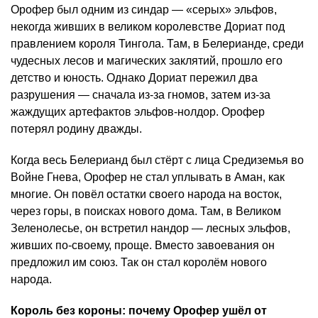
Орофер был одним из синдар — «серых» эльфов,
некогда живших в великом королевстве Дориат под
правлением короля Тингола. Там, в Белерианде, среди
чудесных лесов и магических заклятий, прошло его
детство и юность. Однако Дориат пережил два
разрушения — сначала из-за гномов, затем из-за
жаждущих артефактов эльфов-нолдор. Орофер
потерял родину дважды.
Когда весь Белерианд был стёрт с лица Средиземья во
Войне Гнева, Орофер не стал уплывать в Аман, как
многие. Он повёл остатки своего народа на восток,
через горы, в поисках нового дома. Там, в Великом
Зеленолесье, он встретил нандор — лесных эльфов,
живших по-своему, проще. Вместо завоевания он
предложил им союз. Так он стал королём нового
народа.
Король без короны: почему Орофер ушёл от