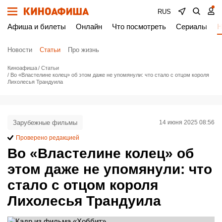
RUS
Афиша и билеты
Онлайн
Что посмотреть
Сериалы
Н
Новости
Статьи
Про жизнь
Киноафиша
Статьи
Во «Властелине колец» об этом даже не упомянули: что стало с отцом короля
Лихолесья Трандуила
Зарубежные фильмы
14 июня 2025 08:56
Проверено редакцией
Во «Властелине колец» об
этом даже не упомянули: что
стало с отцом короля
Лихолесья Трандуила