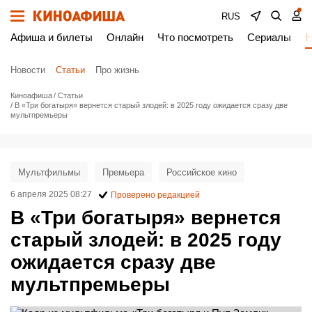
RUS
Афиша и билеты
Онлайн
Что посмотреть
Сериалы
Н
Новости
Статьи
Про жизнь
Киноафиша
Статьи
В «Три богатыря» вернется старый злодей: в 2025 году ожидается сразу две
мультпремьеры
Мультфильмы
Премьера
Российское кино
6 апреля 2025 08:27
Проверено редакцией
В «Три богатыря» вернется
старый злодей: в 2025 году
ожидается сразу две
мультпремьеры