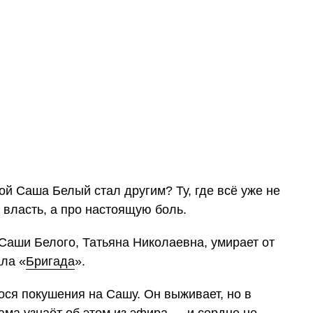
ой Саша Белый стал другим? Ту, где всё уже не
о власть, а про настоящую боль.
аши Белого, Татьяна Николаевна, умирает от
ла «
Бригада
».
ося покушения на Сашу. Он выживает, но в
Мама узнаёт об этом из эфира — и сердце не