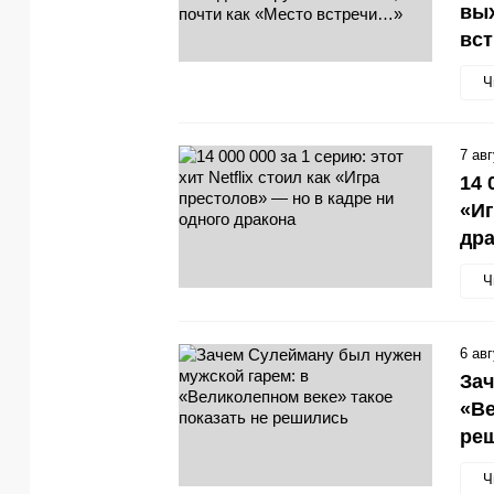
вых
вс
Ч
7 ав
14 
«Иг
др
Ч
6 ав
Зач
«Ве
ре
Ч