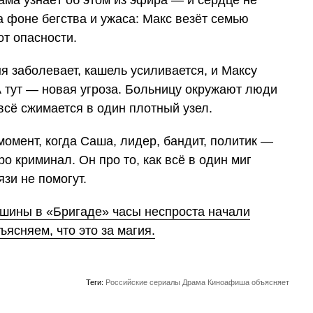
а фоне бегства и ужаса: Макс везёт семью
от опасности.
 заболевает, кашель усиливается, и Максу
А тут — новая угроза. Больницу окружают люди
всё сжимается в один плотный узел.
омент, когда Саша, лидер, бандит, политик —
ро криминал. Он про то, как всё в один миг
язи не помогут.
шины в «Бригаде» часы неспроста начали
ъясняем, что это за магия.
Теги:
Российские сериалы
Драма
Киноафиша объясняет