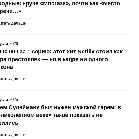
одные: круче «Мосгаза», почти как «Место
тречи…»
итать дальше
густа 2026
000 000 за 1 серию: этот хит Netflix стоил как
ра престолов» — но в кадре ни одного
акона
итать дальше
густа 2026
ем Сулейману был нужен мужской гарем: в
ликолепном веке» такое показать не
шились
итать дальше