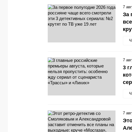
7 ав
За 
все
кру
Ч
7 ав
3 г
кот
сер
Ч
7 ав
Это
Але