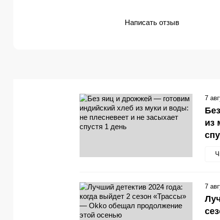
Написать отзыв
7 ав
Без
из 
спу
Ч
7 ав
Луч
се