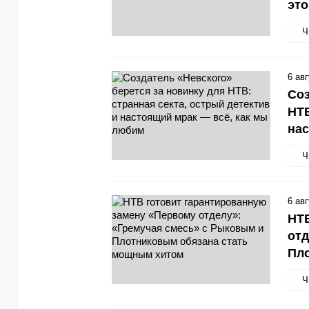
эт
Ч
6 ав
Соз
НТВ
нас
Ч
6 ав
НТВ
отд
Пл
Ч