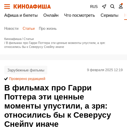
RUS
Афиша и билеты
Онлайн
Что посмотреть
Сериалы
Н
Новости
Статьи
Про жизнь
Киноафиша
Статьи
В фильмах про Гарри Поттера эти ценные моменты упустили, а зря:
относились бы к Северусу Снейпу иначе
Зарубежные фильмы
9 февраля 2025 12:19
Проверено редакцией
В фильмах про Гарри
Поттера эти ценные
моменты упустили, а зря:
относились бы к Северусу
Снейпу иначе