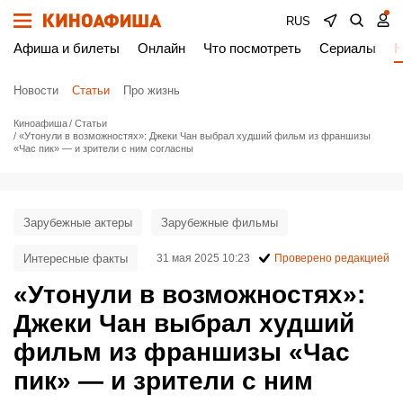
RUS
Афиша и билеты
Онлайн
Что посмотреть
Сериалы
Н
Новости
Статьи
Про жизнь
Киноафиша
Статьи
«Утонули в возможностях»: Джеки Чан выбрал худший фильм из франшизы
«Час пик» — и зрители с ним согласны
Зарубежные актеры
Зарубежные фильмы
Интересные факты
31 мая 2025 10:23
Проверено редакцией
«Утонули в возможностях»:
Джеки Чан выбрал худший
фильм из франшизы «Час
пик» — и зрители с ним