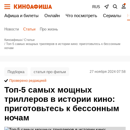
RUS
Афиша и билеты
Онлайн
Что посмотреть
Сериалы
Н
Новости
Статьи
Про жизнь
Киноафиша
Статьи
Топ-5 самых мощных триллеров в истории кино: приготовьтесь к бессонным
ночам
Подборка
статья про фильм
27 ноября 2024 07:58
Проверено редакцией
Топ-5 самых мощных
триллеров в истории кино:
приготовьтесь к бессонным
ночам