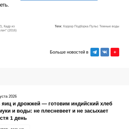
еть.
), Кадр из
Теги:
Хоррор
Подборка
Пульс
Темные воды
лач" (2016)
Больше новостей в
густа 2026
 яиц и дрожжей — готовим индийский хлеб
муки и воды: не плесневеет и не засыхает
стя 1 день