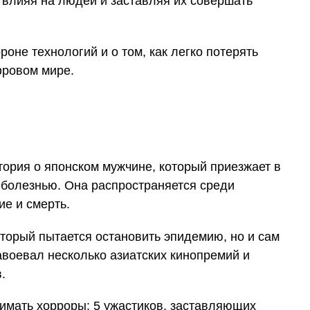
 влияя на людей и заставляя их совершать
оне технологий и о том, как легко потерять
фровом мире.
ория о японском мужчине, который приезжает в
 болезнью. Она распространяется среди
е и смерть.
торый пытается остановить эпидемию, но и сам
авоевал несколько азиатских кинопремий и
.