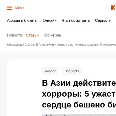
Меню
Афиша и билеты
Онлайн
Что посмотреть
Сериалы
Новости
Статьи
Про жизнь
Киноафиша
Статьи
В Азии действительно умеют снимать хорроры: 5 ужастико
Хоррор
Подборка
В Азии действит
хорроры: 5 ужас
сердце бешено би