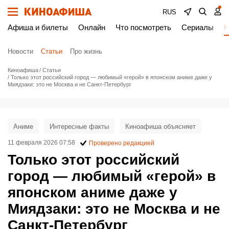
RUS
Афиша и билеты
Онлайн
Что посмотреть
Сериалы
Н
Новости
Статьи
Про жизнь
Киноафиша
Статьи
Только этот российский город — любимый «герой» в японском аниме даже у
Миядзаки: это не Москва и не Санкт-Петербург
Аниме
Интересные факты
Киноафиша объясняет
11 февраля 2026 07:58
Проверено редакцией
Только этот российский
город — любимый «герой» в
японском аниме даже у
Миядзаки: это не Москва и не
Санкт-Петербург