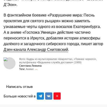
Д’Эон».
В фэнтезийном боевике «Разрушение мира: Песнь
проклятия для святого рыцаря» можно заметить
узнаваемые черты одного из вокзалов Екатеринбурга.
А в аниме «Госпожа Умница» действие частично
переносится в Иркутск, добавляя истории атмосферы
далёкого и загадочного сибирского города, пишет автор
Дзен-канала Александр Снитовский
.
Фото: Кадры из мультсериалов «Шарлотта», «Темнее черного»,
мультфильма «Ведьмина служба доставки» (1989)
Светлана Левкина
Теги:
Аниме
Написать отзыв
Больше новостей в