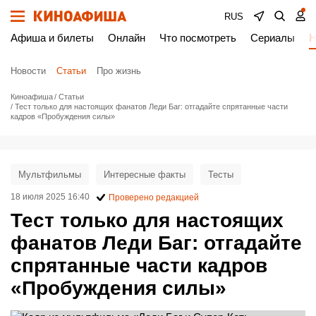
RUS
Афиша и билеты
Онлайн
Что посмотреть
Сериалы
Н
Новости
Статьи
Про жизнь
Киноафиша
Статьи
Тест только для настоящих фанатов Леди Баг: отгадайте спрятанные части
кадров «Пробуждения силы»
Мультфильмы
Интересные факты
Тесты
18 июля 2025 16:40
Проверено редакцией
Тест только для настоящих
фанатов Леди Баг: отгадайте
спрятанные части кадров
«Пробуждения силы»