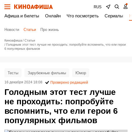
RUS
Афиша и билеты
Онлайн
Что посмотреть
Сериалы
Н
Новости
Статьи
Про жизнь
Киноафиша
Статьи
Голодным этот тест лучше не проходить: попробуйте вспомнить, что ели герои
6 популярных фильмов
Тесты
Зарубежные фильмы
Юмор
16 декабря 2024 18:08
Проверено редакцией
Голодным этот тест лучше
не проходить: попробуйте
вспомнить, что ели герои 6
популярных фильмов