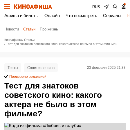
RUS
Афиша и билеты
Онлайн
Что посмотреть
Сериалы
Н
Новости
Статьи
Про жизнь
Киноафиша
Статьи
Тест для знатоков советского кино: какого актера не было в этом фильме?
Тесты
Советское кино
23 февраля 2025 21:33
Проверено редакцией
Тест для знатоков
советского кино: какого
актера не было в этом
фильме?