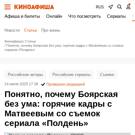
RUS
Афиша и билеты
Онлайн
Что посмотреть
Сериалы
Н
Новости
Статьи
Про жизнь
Киноафиша
Статьи
Понятно, почему Боярская без ума: горячие кадры с Матвеевым со съемок
сериала «Полдень»
Российские актеры
Российские сериалы
Съемки
24 июля 2025 17:38
Проверено редакцией
Понятно, почему Боярская
без ума: горячие кадры с
Матвеевым со съемок
сериала «Полдень»