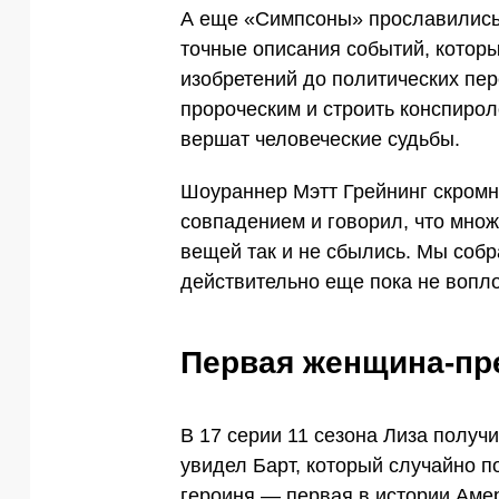
А еще «Симпсоны» прославились 
точные описания событий, которы
изобретений до политических пер
пророческим и строить конспирол
вершат человеческие судьбы.
Шоураннер Мэтт Грейнинг скромн
совпадением и говорил, что множ
вещей так и не сбылись. Мы собр
действительно еще пока не вопло
Первая женщина-пр
В 17 серии 11 сезона Лиза получ
увидел Барт, который случайно п
героиня — первая в истории Амер