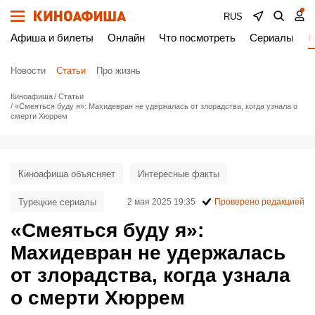
RUS
Афиша и билеты
Онлайн
Что посмотреть
Сериалы
Н
Новости
Статьи
Про жизнь
Киноафиша
Статьи
«Смеяться буду я»: Махидевран не удержалась от злорадства, когда узнала о
смерти Хюррем
Киноафиша объясняет
Интересные факты
Турецкие сериалы
2 мая 2025 19:35
Проверено редакцией
«Смеяться буду я»:
Махидевран не удержалась
от злорадства, когда узнала
о смерти Хюррем