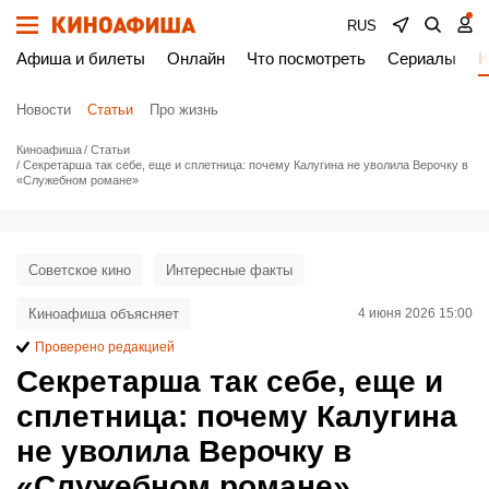
RUS
Афиша и билеты
Онлайн
Что посмотреть
Сериалы
Н
Новости
Статьи
Про жизнь
Киноафиша
Статьи
Секретарша так себе, еще и сплетница: почему Калугина не уволила Верочку в
«Служебном романе»
Советское кино
Интересные факты
Киноафиша объясняет
4 июня 2026 15:00
Проверено редакцией
Секретарша так себе, еще и
сплетница: почему Калугина
не уволила Верочку в
«Служебном романе»