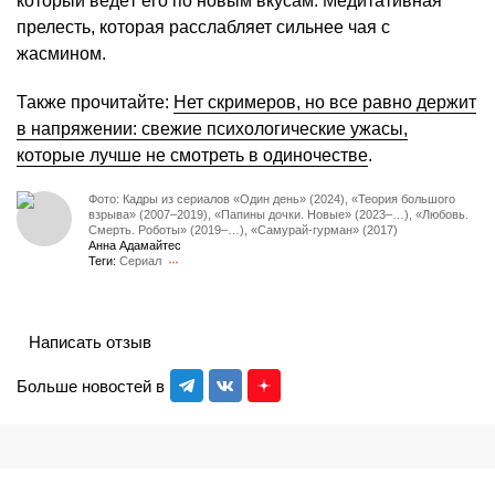
который ведёт его по новым вкусам. Медитативная
прелесть, которая расслабляет сильнее чая с
жасмином.
Также прочитайте:
Нет скримеров, но все равно держит
в напряжении: свежие психологические ужасы,
которые лучше не смотреть в одиночестве
.
Фото: Кадры из сериалов «Один день» (2024), «Теория большого
взрыва» (2007–2019), «Папины дочки. Новые» (2023–…), «Любовь.
Смерть. Роботы» (2019–…), «Самурай-гурман» (2017)
Анна Адамайтес
Теги:
Сериал
Написать отзыв
Больше новостей в