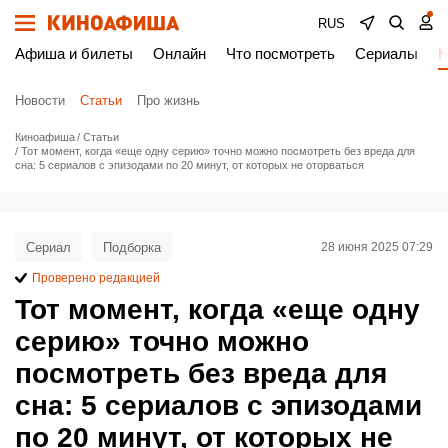
RUS
Афиша и билеты
Онлайн
Что посмотреть
Сериалы
Н
Новости
Статьи
Про жизнь
Киноафиша
Статьи
Тот момент, когда «еще одну серию» точно можно посмотреть без вреда для
сна: 5 сериалов с эпизодами по 20 минут, от которых не оторваться
Сериал
Подборка
28 июня 2025 07:29
Проверено редакцией
Тот момент, когда «еще одну
серию» точно можно
посмотреть без вреда для
сна: 5 сериалов с эпизодами
по 20 минут, от которых не