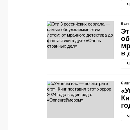
Ч
6 ав
Эт
об
мр
в 
Ч
6 ав
«У
Ки
го
Ч