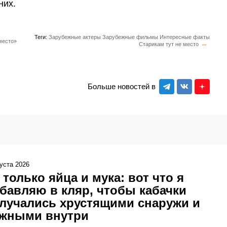
них.
Теги:
Зарубежные актеры
Зарубежные фильмы
Интересные факты
место»
Старикам тут не место
Больше новостей в
густа 2026
 только яйца и мука: вот что я
бавляю в кляр, чтобы кабачки
лучались хрустящими снаружи и
жными внутри