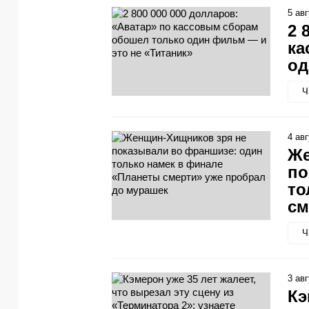
5 ав
2 
ка
од
Ч
4 ав
Же
по
то
см
Ч
3 ав
Кэ