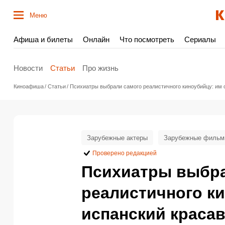
Меню
Афиша и билеты
Онлайн
Что посмотреть
Сериалы
Новости
Статьи
Про жизнь
Киноафиша
Статьи
Психиатры выбрали самого реалистичного киноубийцу: им 
Зарубежные актеры
Зарубежные филь
Проверено редакцией
Психиатры выбра
реалистичного ки
испанский краса