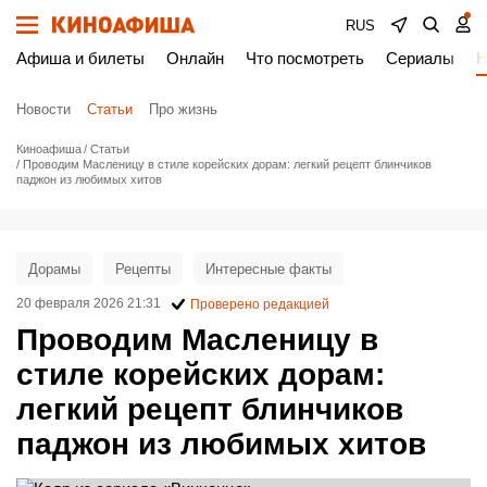
RUS
Афиша и билеты
Онлайн
Что посмотреть
Сериалы
Н
Новости
Статьи
Про жизнь
Киноафиша
Статьи
Проводим Масленицу в стиле корейских дорам: легкий рецепт блинчиков
паджон из любимых хитов
Дорамы
Рецепты
Интересные факты
20 февраля 2026 21:31
Проверено редакцией
Проводим Масленицу в
стиле корейских дорам:
легкий рецепт блинчиков
паджон из любимых хитов