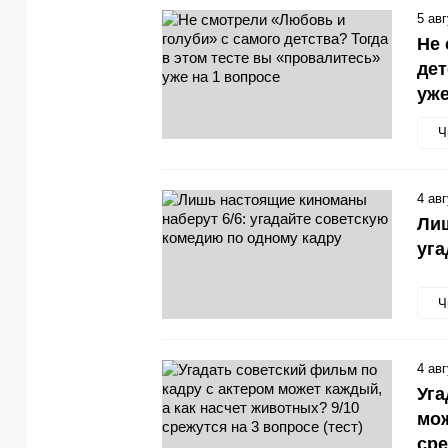
5 ав
Не 
дет
уже
Ч
4 ав
Лиш
уга
Ч
4 ав
Уга
мож
сре