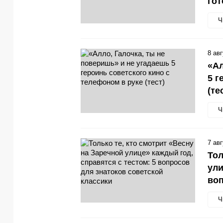
гот
Ч
8 ав
«Ал
5 г
(те
Ч
7 ав
Тол
ули
воп
Ч