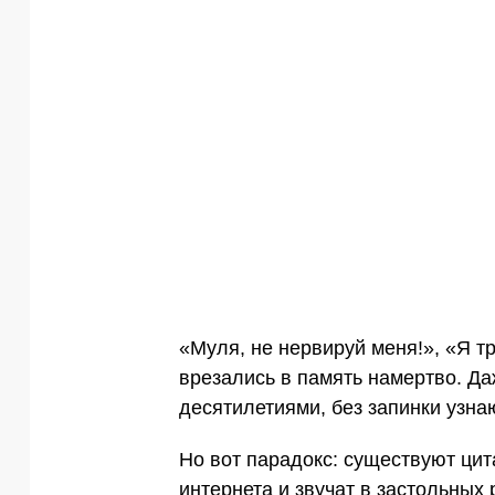
«Муля, не нервируй меня!», «Я 
врезались в память намертво. Да
десятилетиями, без запинки узна
Но вот парадокс: существуют цит
интернета и звучат в застольных р