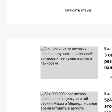
Написать отзыв
8 ав
3 о
рез
па
Ч
8 ав
524
это