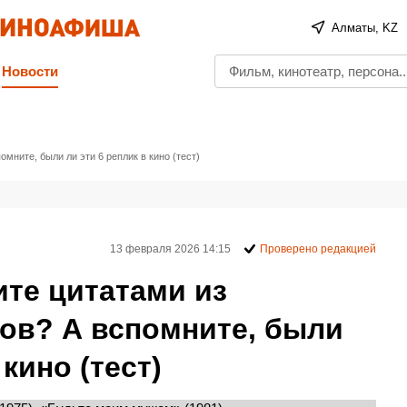
Алматы, KZ
Новости
мните, были ли эти 6 реплик в кино (тест)
13 февраля 2026 14:15
Проверено редакцией
те цитатами из
ов? А вспомните, были
 кино (тест)