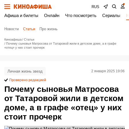
RUS
Афиша и билеты
Онлайн
Что посмотреть
Сериалы
Н
Новости
Статьи
Про жизнь
Киноафиша
Статьи
Почему сыновья Матросова от Татаровой жили в детском доме, а в графе
«отец» у них стоит прочерк
Личная жизнь звезд
2 января 2025 19:06
Проверено редакцией
Почему сыновья Матросова
от Татаровой жили в детском
доме, а в графе «отец» у них
стоит прочерк