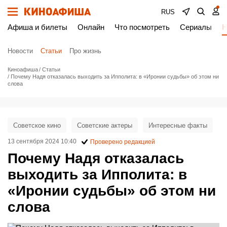
RUS
Афиша и билеты
Онлайн
Что посмотреть
Сериалы
Н
Новости
Статьи
Про жизнь
Киноафиша
Статьи
Почему Надя отказалась выходить за Ипполита: в «Иронии судьбы» об этом ни
слова
Советское кино
Советские актеры
Интересные факты
13 сентября 2024 10:40
Проверено редакцией
Почему Надя отказалась
выходить за Ипполита: в
«Иронии судьбы» об этом ни
слова