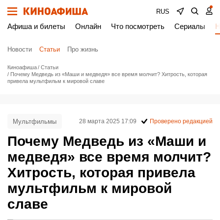
RUS
Афиша и билеты
Онлайн
Что посмотреть
Сериалы
Н
Новости
Статьи
Про жизнь
Киноафиша
Статьи
Почему Медведь из «Маши и медведя» все время молчит? Хитрость, которая
привела мультфильм к мировой славе
Мультфильмы
28 марта 2025 17:09
Проверено редакцией
Почему Медведь из «Маши и
медведя» все время молчит?
Хитрость, которая привела
мультфильм к мировой
славе