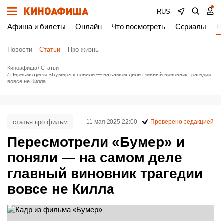
RUS
Афиша и билеты
Онлайн
Что посмотреть
Сериалы
Н
Новости
Статьи
Про жизнь
Киноафиша
Статьи
Пересмотрели «Бумер» и поняли — на самом деле главный виновник трагедии
вовсе не Килла
статья про фильм
11 мая 2025 22:00
Проверено редакцией
Пересмотрели «Бумер» и
поняли — на самом деле
главный виновник трагедии
вовсе не Килла