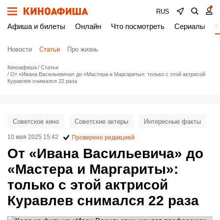
RUS
Афиша и билеты
Онлайн
Что посмотреть
Сериалы
Н
Новости
Статьи
Про жизнь
Киноафиша
Статьи
От «Ивана Васильевича» до «Мастера и Маргариты»: только с этой актрисой
Куравлев снимался 22 раза
Советское кино
Советские актеры
Интересные факты
10 мая 2025 15:42
Проверено редакцией
От «Ивана Васильевича» до
«Мастера и Маргариты»:
только с этой актрисой
Куравлев снимался 22 раза