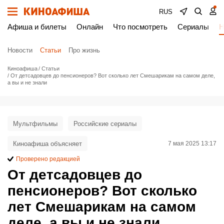
RUS
Афиша и билеты
Онлайн
Что посмотреть
Сериалы
Н
Новости
Статьи
Про жизнь
Киноафиша
Статьи
От детсадовцев до пенсионеров? Вот сколько лет Смешарикам на самом деле,
а вы и не знали
Мультфильмы
Российские сериалы
Киноафиша объясняет
7 мая 2025 13:17
Проверено редакцией
От детсадовцев до
пенсионеров? Вот сколько
лет Смешарикам на самом
деле, а вы и не знали