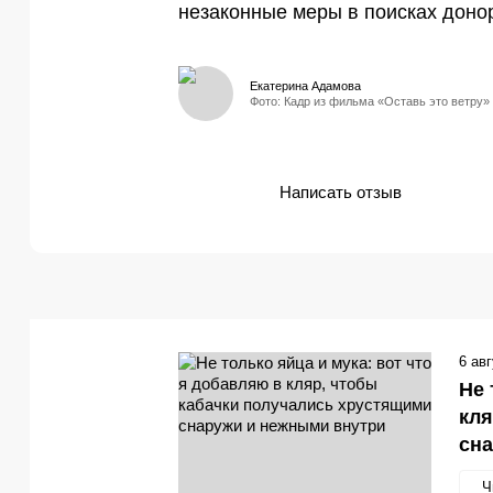
незаконные меры в поисках донор
Екатерина Адамова
Фото: Кадр из фильма «Оставь это ветру» 
Написать отзыв
6 ав
Не 
кля
сн
Ч