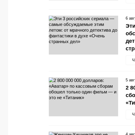
6 ав
Эти
обс
дет
стр
Ч
5 ав
2 8
сбо
«Ти
Ч
4 ав