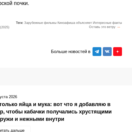
ской почки.
Теги:
Зарубежные фильмы
Киноафиша объясняет
Интересные факты
Оставь это ветру
(2025)
Больше новостей в
густа 2026
только яйца и мука: вот что я добавляю в
р, чтобы кабачки получались хрустящими
аружи и нежными внутри
итать дальше