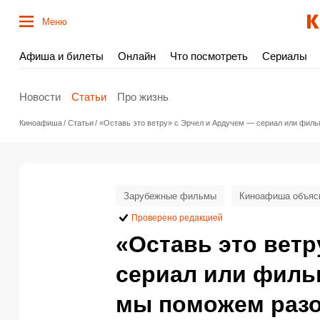
Меню
Афиша и билеты
Онлайн
Что посмотреть
Сериалы
Новости
Статьи
Про жизнь
Киноафиша
Статьи
«Оставь это ветру» с Эрчел и Ардучем — сериал или филь
Зарубежные фильмы
Киноафиша объяс
Проверено редакцией
«Оставь это ветр
сериал или филь
мы поможем раз