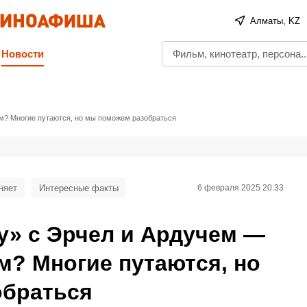
Алматы, KZ
Новости
м? Многие путаются, но мы поможем разобраться
няет
Интересные факты
6 февраля 2025 20:33
у» с Эрчел и Ардучем —
м? Многие путаются, но
обраться