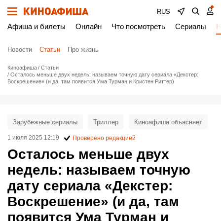
RUS
Афиша и билеты
Онлайн
Что посмотреть
Сериалы
Н
Новости
Статьи
Про жизнь
Киноафиша
Статьи
Осталось меньше двух недель: называем точную дату сериала «Декстер:
Воскрешение» (и да, там появится Ума Турман и Кристен Риттер)
Зарубежные сериалы
Триллер
Киноафиша объясняет
1 июля 2025 12:19
Проверено редакцией
Осталось меньше двух
недель: называем точную
дату сериала «Декстер:
Воскрешение» (и да, там
появится Ума Турман и