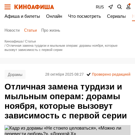
RUS
Афиша и билеты
Онлайн
Что посмотреть
Сериалы
Н
Новости
Статьи
Про жизнь
Киноафиша
Статьи
Отличная замена турдизи и мыльным операм: дорамы ноября, которые
вызовут зависимость с первой серии
Дорамы
28 октября 2025 08:27
Проверено редакцией
Отличная замена турдизи и
мыльным операм: дорамы
ноября, которые вызовут
зависимость с первой серии