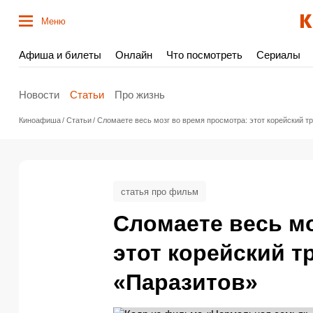
Меню
Афиша и билеты
Онлайн
Что посмотреть
Сериалы
Новости
Статьи
Про жизнь
Киноафиша
Статьи
Сломаете весь мозг во время просмотра: этот корейский тр
статья про фильм
Сломаете весь мо
этот корейский т
«Паразитов»