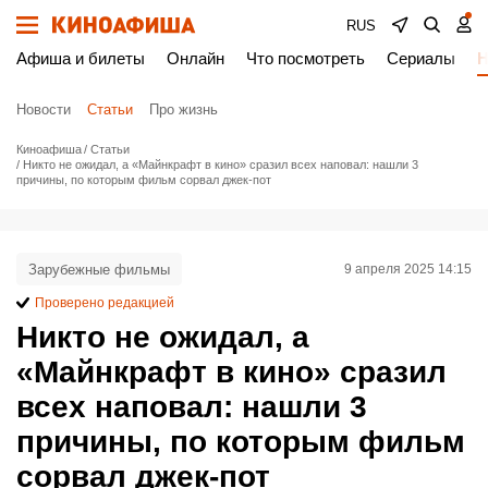
RUS
Афиша и билеты
Онлайн
Что посмотреть
Сериалы
Н
Новости
Статьи
Про жизнь
Киноафиша
Статьи
Никто не ожидал, а «Майнкрафт в кино» сразил всех наповал: нашли 3
причины, по которым фильм сорвал джек-пот
Зарубежные фильмы
9 апреля 2025 14:15
Проверено редакцией
Никто не ожидал, а
«Майнкрафт в кино» сразил
всех наповал: нашли 3
причины, по которым фильм
сорвал джек-пот