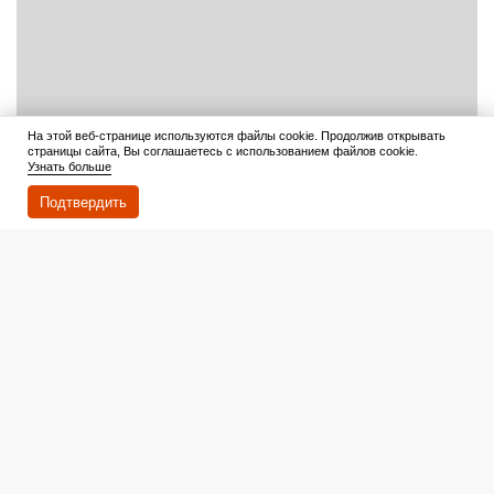
На этой веб-странице используются файлы cookie. Продолжив открывать
страницы сайта, Вы соглашаетесь с использованием файлов cookie.
Узнать больше
Подтвердить
Читать дальше
8 августа 2026
К вопросу №3 точно станет не до смеха: тест покажет
истинных знатоков советских комедий