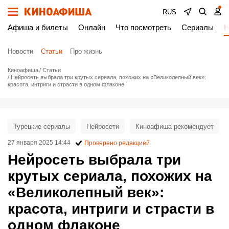
RUS
Афиша и билеты
Онлайн
Что посмотреть
Сериалы
Н
Новости
Статьи
Про жизнь
Киноафиша
Статьи
Нейросеть выбрала три крутых сериала, похожих на «Великолепный век»:
красота, интриги и страсти в одном флаконе
Турецкие сериалы
Нейросети
Киноафиша рекомендует
27 января 2025 14:44
Проверено редакцией
Нейросеть выбрала три
крутых сериала, похожих на
«Великолепный век»:
красота, интриги и страсти в
одном флаконе