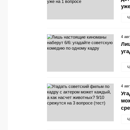
уже
Ч
4 ав
Лиш
уга
Ч
4 ав
Уга
мож
сре
Ч