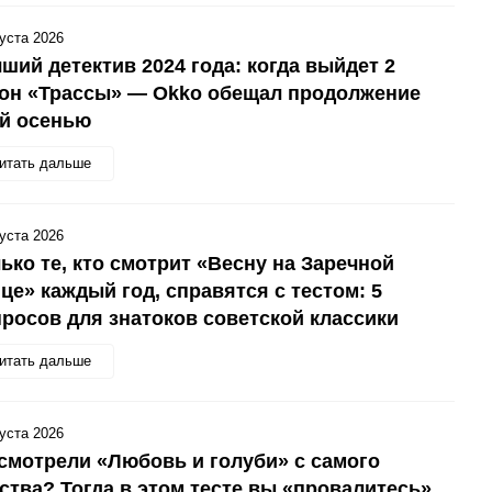
густа 2026
ший детектив 2024 года: когда выйдет 2
зон «Трассы» — Okko обещал продолжение
ой осенью
итать дальше
густа 2026
ько те, кто смотрит «Весну на Заречной
це» каждый год, справятся с тестом: 5
росов для знатоков советской классики
итать дальше
густа 2026
смотрели «Любовь и голуби» с самого
ства? Тогда в этом тесте вы «провалитесь»