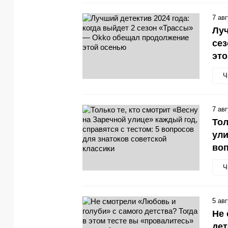
7 ав
Луч
се
эт
Ч
7 ав
Тол
ули
воп
Ч
5 ав
Не 
дет