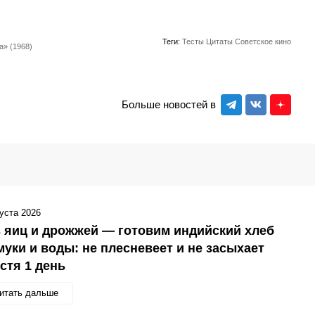
Теги:
Тесты
Цитаты
Советское кино
а» (1968)
Больше новостей в
густа 2026
 яиц и дрожжей — готовим индийский хлеб
муки и воды: не плесневеет и не засыхает
стя 1 день
итать дальше